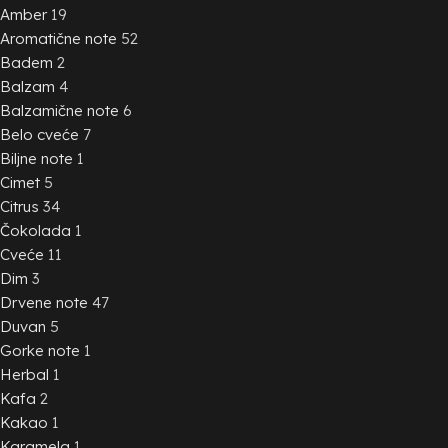
Amber
19
Aromatične note
52
Badem
2
Balzam
4
Balzamične note
6
Belo cveće
7
Biljne note
1
Cimet
5
Citrus
34
Čokolada
1
Cveće
11
Dim
3
Drvene note
47
Duvan
5
Gorke note
1
Herbal
1
Kafa
2
Kakao
1
Karamela
1