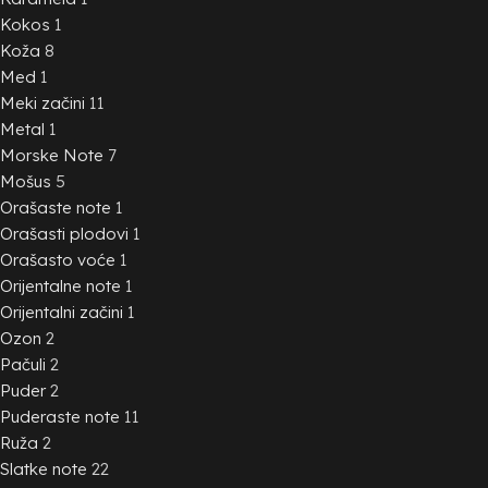
Kokos
1
Koža
8
Med
1
Meki začini
11
Metal
1
Morske Note
7
Mošus
5
Orašaste note
1
Orašasti plodovi
1
Orašasto voće
1
Orijentalne note
1
Orijentalni začini
1
Ozon
2
Pačuli
2
Puder
2
Puderaste note
11
Ruža
2
Slatke note
22