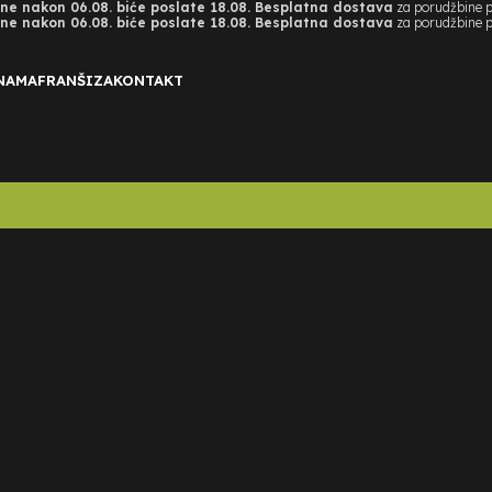
e nakon 06.08. biće poslate 18.08. Besplatna dostava
za porudžbine 
e nakon 06.08. biće poslate 18.08. Besplatna dostava
za porudžbine 
NAMA
FRANŠIZA
KONTAKT