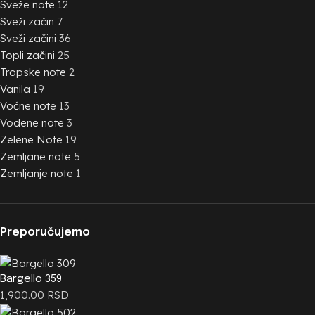
Sveže note
12
Sveži začin
7
Sveži začini
36
Topli začini
25
Tropske note
2
Vanila
19
Voćne note
13
Vodene note
3
Zelene Note
19
Zemljane note
5
Zemljanje note
1
Preporučujemo
Bargello 359
1,900.00
RSD