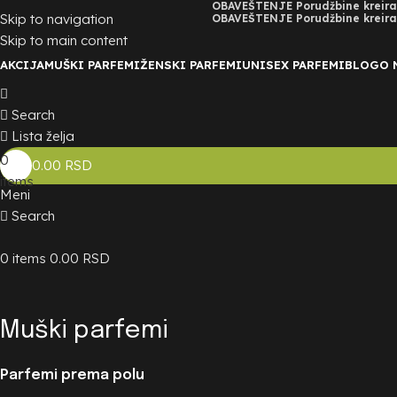
OBAVEŠTENJE Porudžbine kreiran
Skip to navigation
OBAVEŠTENJE Porudžbine kreiran
Skip to main content
AKCIJA
MUŠKI PARFEMI
ŽENSKI PARFEMI
UNISEX PARFEMI
BLOG
O 
Search
Lista želja
0
0.00
RSD
items
Meni
Search
0
items
0.00
RSD
Muški parfemi
Parfemi prema polu