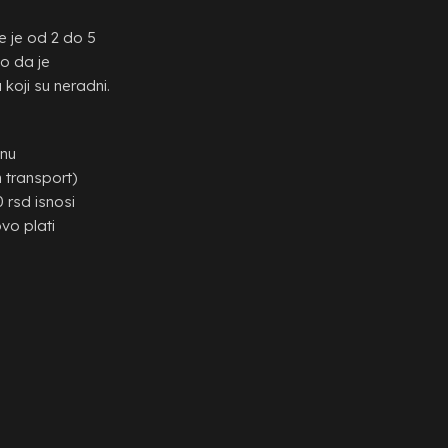
e je od 2 do 5
o da je
koji su neradni.
anu
 transport)
 rsd isnosi
vo plati