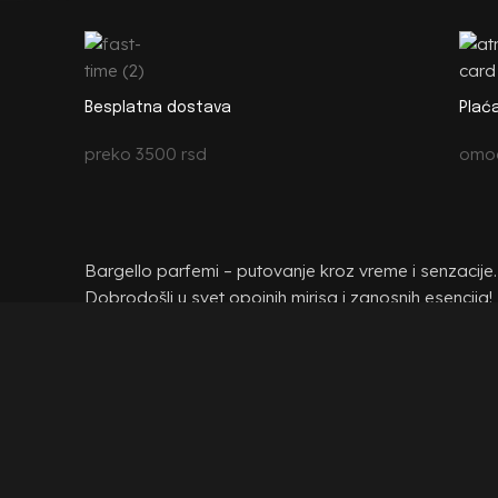
Besplatna dostava
Plać
preko 3500 rsd
omog
Bargello parfemi – putovanje kroz vreme i senzacije.
Dobrodošli u svet opojnih mirisa i zanosnih esencija!
Chemmax D.O.O.
Bačka Palanka, Trg Bratstva i
Jednistva 24
Email: info@bargello.rs
Fiksni: 021 44 37 45