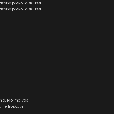
džbine preko
3500 rsd.
džbine preko
3500 rsd.
anja. Molimo Vas
atne troškove