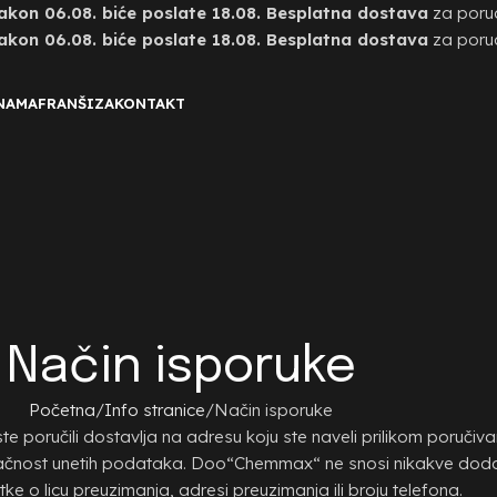
on 06.08. biće poslate 18.08. Besplatna dostava
za poru
on 06.08. biće poslate 18.08. Besplatna dostava
za poru
NAMA
FRANŠIZA
KONTAKT
Način isporuke
Početna
Info stranice
Način isporuke
poručili dostavlja na adresu koju ste naveli prilikom poručiv
tačnost unetih podataka. Doo“Chemmax“ ne snosi nikakve dod
e o licu preuzimanja, adresi preuzimanja ili broju telefona.