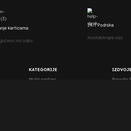
24/7 Podrška
anje karticama
Kontaktirajte nas
ućeno na sajtu
KATEGORIJE
IZDVOJE
Muški parfemi
Bargello 
Ženski parfemi
Bargello 
Unisex parfemi
Bargello 
Bargello 
Bargello 