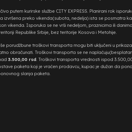
učivo putem kurirske službe CITY EXPRESS. Planirani rok isporuk
na izvršena preko vikenda(subota, nedelja) ista se posmatra ka
 vikenda. Isporuka se ne vrši nedeljom, praznicima ili danima 
itoriji Republike Srbije, bez teritorije Kosova i Metohije.
e porudžbune troškovi transporta mogu biti uključeni u prikaz
datno obračunati. Troškovi transporta se ne naplaćuju(besplatan
znad
3.500,00 rsd
. Troškovi transporta vrednosti ispod 3.500,00
ostave paketa koji je vraćen prodavcu, kupac je dužan da pono
ponovnog slanja paketa.