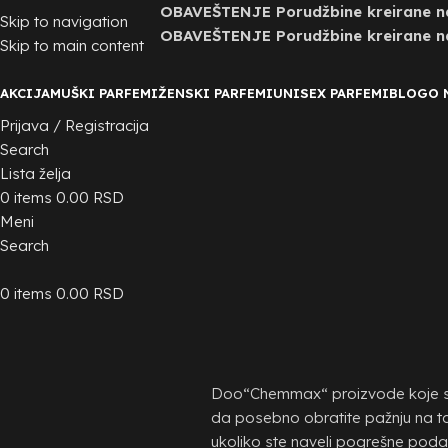
OBAVEŠTENJE Porudžbine kreirane nak
Skip to navigation
OBAVEŠTENJE Porudžbine kreirane nak
Skip to main content
AKCIJA
MUŠKI PARFEMI
ŽENSKI PARFEMI
UNISEX PARFEMI
BLOG
O 
Prijava / Registracija
Search
Lista želja
0
items
0.00
RSD
Meni
Search
0
items
0.00
RSD
Doo“Chemmax“ proizvode koje ste 
da posebno obratite pažnju na 
ukoliko ste naveli pogrešne podatk