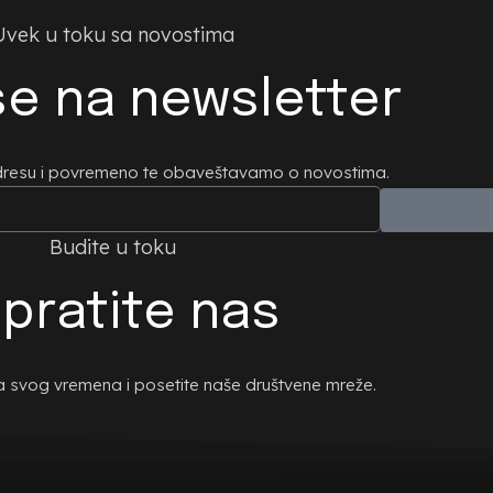
Uvek u toku sa novostima
 se na newsletter
adresu i povremeno te obaveštavamo o novostima.
Budite u toku
pratite nas
ta svog vremena i posetite naše društvene mreže.