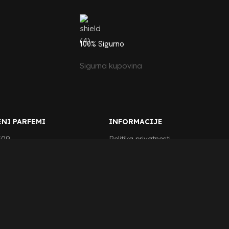
100% Sigurno
Sigurna kupovina
NI PARFEMI
INFORMACIJE
509
Politika privatnosti
563
Uslovi korišćenja
624
Reklamacije i povrat
112
Načini plaćanja
118
Isporuka parfema