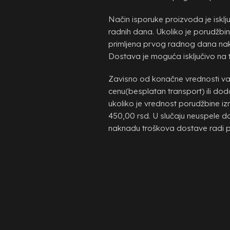
Način isporuke proizvoda je isklj
radnih dana. Ukoliko je porudžbi
primljena prvog radnog dana nakon
Dostava je moguća isključivo na ter
Zavisno od konačne vrednosti vaš
cenu(besplatan transport) ili do
ukoliko je vrednost porudžbine i
450,00 rsd. U slučaju neuspele d
naknadu troškova dostave radi 