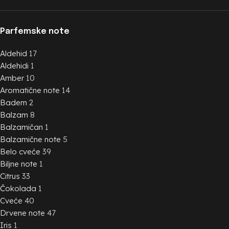
Parfemske note
Aldehid
17
Aldehidi
1
Amber
10
Aromatične note
14
Badem
2
Balzam
8
Balzamičan
1
Balzamične note
5
Belo cveće
39
Biljne note
1
Citrus
33
Čokolada
1
Cveće
40
Drvene note
47
Iris
1