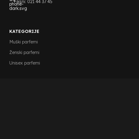
Fiksni: 021 44 37 45
KATEGORIJE
Muški parfemi
Ženski parfemi
Unisex parfemi
IZDVOJENI PARFEMI
Bargello 509
Bargello 563
Bargello 624
Bargello 112