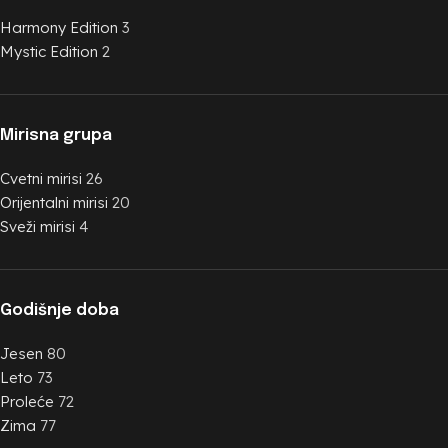
Harmony Edition
3
Mystic Edition
2
Mirisna grupa
Cvetni mirisi
26
Orijentalni mirisi
20
Sveži mirisi
4
Godišnje doba
Jesen
80
Leto
73
Proleće
72
Zima
77