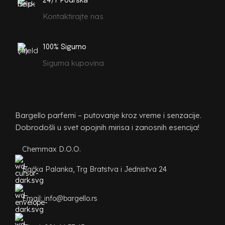
24/7 Podrška
Kontaktirajte nas
100% Sigurno
Sigurna kupovina
Bargello parfemi – putovanje kroz vreme i senzacije.
Dobrodošli u svet opojnih mirisa i zanosnih esencija!
Chemmax D.O.O.
Bačka Palanka, Trg Bratstva i Jednistva 24
Email: info@bargello.rs