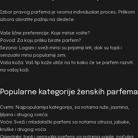
Izbor pravog parfema je veoma individualan proces. Prilikom
izbora obratite pažnju na sledeće:
Vaše lične preferencije: Koje mirise volite?
Povod: Za koju priliku birate parfem?
Sezona: Lagani i sveži mirisi su prijatniji leti, dok su topli i
senzualni mirisi popularniji zimi.
Vaša koža: Vaš tip kože utiče na to kako će se parfem razviti
na vašoj koži.
Popularne kategorije ženskih parfema
Cvetni: Najpopularnija kategorija, sa notama ruže, jasmina,
ljiljana i drugog cveća.
Voćni: Sveži i mladalački parfemi sa notama citrusa, jabuke,
kruške i drugog voća.
Orijentalni: topli i senzualni parfemi sa notama vanile, pačulija,