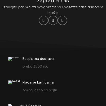
Zapratite nas
Izdvojite par minuta svog vremena i posetite naše društvene
mreže.
Besplatna dostava
preko 3500 rsd
Plaćanje karticama
omogućeno na sajtu