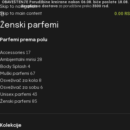
OBAVEŠTENJE Porudžbine kreirane nakon 06.08. biće poslate 18.08.
Skip to navigation
Besplatna dostava
za porudžbine preko
3500 rsd.
Skip to main content
0.00
R
Ženski parfemi
Parfemi prema polu
Accessories
17
Ambijentalni mirisi
28
Body Splash
4
Muški parfemi
67
Osveživač za kola
8
Osveživač za sobu
6
Unisex parfemi
43
Ženski parfemi
85
Kolekcije