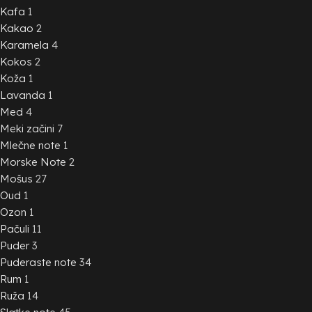
Kafa
1
Kakao
2
Karamela
4
Kokos
2
Koža
1
Lavanda
1
Med
4
Meki začini
7
Mlečne note
1
Morske Note
2
Mošus
27
Oud
1
Ozon
1
Pačuli
11
Puder
3
Puderaste note
34
Rum
1
Ruža
14