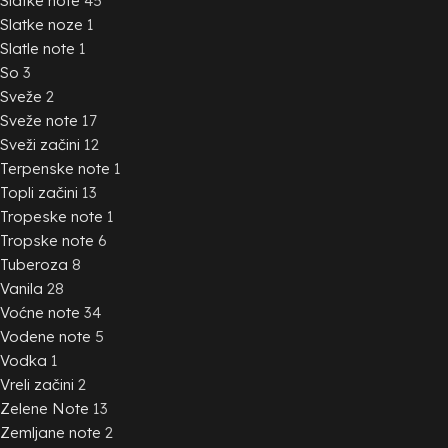
Slatke note
45
Slatke noze
1
Slatle note
1
So
3
Sveže
2
Sveže note
17
Sveži začini
12
Terpenske note
1
Topli začini
13
Tropeske note
1
Tropske note
6
Tuberoza
8
Vanila
28
Voćne note
34
Vodene note
5
Vodka
1
Vreli začini
2
Zelene Note
13
Zemljane note
2