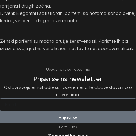
tamjana i drugih začina.
Drveni: Elegantni i sofisticirani parfemi sa notama sandalovine,
kedra, vetivera i drugih drvenih nota.
Ženski parfemi su moćno oružje ženstvenosti. Koristite ih da
izrazite svoju jedinstvenu ličnost i ostavite nezaboravan utisak.
Uvek u toku sa novostima
Prijavi se na newsletter
Ostavi svoju email adresu i povremeno te obaveštavamo o
novostima.
Prijavi se
Budite u toku