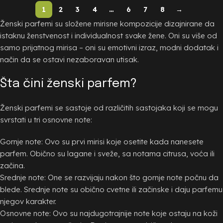
1
2
3
4
…
6
7
8
→
Ženski parfemi su složene mirisne kompozicije dizajnirane da
istaknu ženstvenost i individualnost svake žene. Oni su više od
samo prijatnog mirisa – oni su emotivni izraz, modni dodatak i
način da se ostavi nezaboravan utisak.
Šta čini ženski parfem?
Ženski parfemi se sastoje od različitih sastojaka koji se mogu
svrstati u tri osnovne note:
Gornje note: Ovo su prvi mirisi koje osetite kada nanesete
parfem. Obično su lagane i sveže, sa notama citrusa, voća ili
začina.
Srednje note: One se razvijaju nakon što gornje note počnu da
blede. Srednje note su obično cvetne ili začinske i daju parfemu
njegov karakter.
Osnovne note: Ovo su najdugotrajnije note koje ostaju na koži