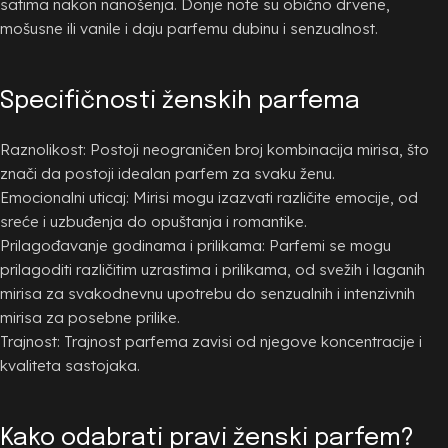
satima nakon nanošenja. Donje note su obično drvene,
mošusne ili vanile i daju parfemu dubinu i senzualnost.
Specifičnosti ženskih parfema
Raznolikost: Postoji neograničen broj kombinacija mirisa, što
znači da postoji idealan parfem za svaku ženu.
Emocionalni uticaj: Mirisi mogu izazvati različite emocije, od
sreće i uzbuđenja do opuštanja i romantike.
Prilagođavanje godinama i prilikama: Parfemi se mogu
prilagoditi različitim uzrastima i prilikama, od svežih i laganih
mirisa za svakodnevnu upotrebu do senzualnih i intenzivnih
mirisa za posebne prilike.
Trajnost: Trajnost parfema zavisi od njegove koncentracije i
kvaliteta sastojaka.
Kako odabrati pravi ženski parfem?