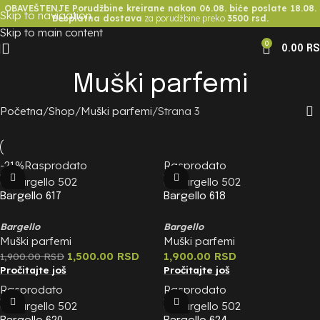
OBAVEŠTENJE Porudžbine kreirane nakon 06.08. biće poslate 18.08.
Skip to navigation
Besplatna dostava
za porudžbine preko
3500 rsd.
Skip to main content
0
0.00
R
Muški parfemi
Početna
Shop
Muški parfemi
Strana 3
-21%
Rasprodato
Rasprodato
Bargello 617
Bargello 618
Bargello
Bargello
Muški parfemi
Muški parfemi
1,500.00
RSD
1,900.00
RSD
1,900.00
RSD
Pročitajte još
Pročitajte još
Rasprodato
Rasprodato