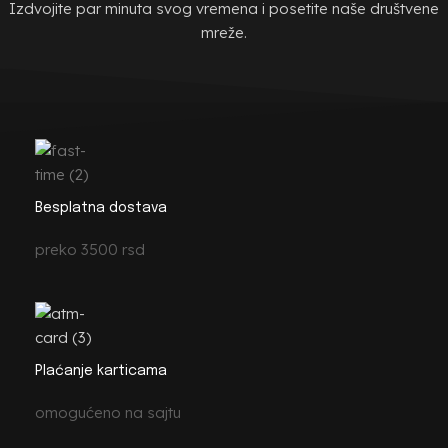
Izdvojite par minuta svog vremena i posetite naše društvene
mreže.
Besplatna dostava
preko 3500 rsd
Plaćanje karticama
omogućeno na sajtu