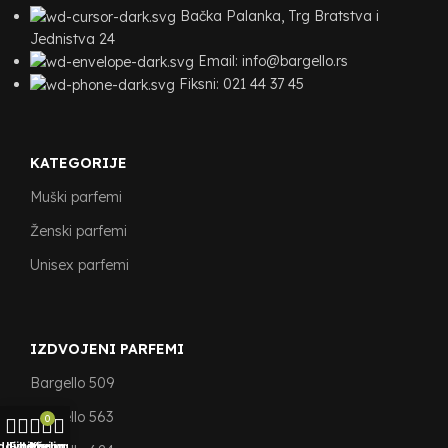
Bačka Palanka, Trg Bratstva i
Jednistva 24
Email: info@bargello.rs
Fiksni: 021 44 37 45
KATEGORIJE
Muški parfemi
Ženski parfemi
Unisex parfemi
IZDVOJENI PARFEMI
Bargello 509
Bargello 563
0
davnica
Lista želja
Filter
Korpa
Moj nalog