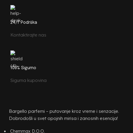
24/7 Podrška
Kontaktirajte nas
100% Sigurno
Sigurna kupovina
Bargello parfemi – putovanje kroz vreme i senzacije.
Dobrodošli u svet opojnih mirisa i zanosnih esencija!
Chemmax D.O.O.