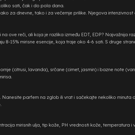
liko sati, čak i do pola dana.
ko za dnevne, tako i za večernje prilike. Njegova intenzivnost 
 na ove reči, ali koja je razlika između EDT, EDP? Najvažnija 
ju 8-15% mirisne esencije, koja traje oko 4-6 sati. S druge stra
gornje (citrusi, lavanda), srčane (cimet, jasmin) i bazne note (v
irisa.
. Nanesite parfem na zglob ili vrat i sačekajte nekoliko minuta d
.
acija mirisnih ulja, tip kože, PH vrednosti kože, temperatura i 