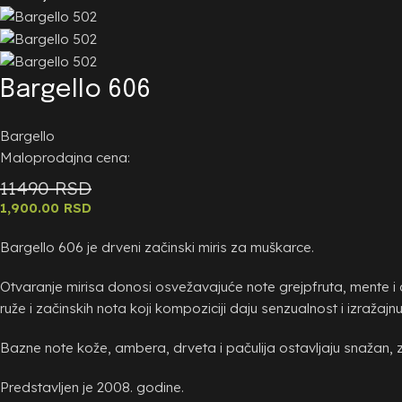
Bargello 606
Bargello
Maloprodajna cena:
11490 RSD
1,900.00
RSD
Bargello 606 je drveni začinski miris za muškarce.
Otvaranje mirisa donosi osvežavajuće note grejpfruta, mente i 
ruže i začinskih nota koji kompoziciji daju senzualnost i izražajn
Bazne note kože, ambera, drveta i pačulija ostavljaju snažan, za
Predstavljen je 2008. godine.