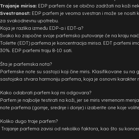
Trajanje mirisa:
EDP parfem će se obično zadržati na koži neko
Svestranost:
EDP parfem je veoma svestran i može se nositi ka
za svakodnevnu upotrebu.
Koja je razlika između EDP-a i EDT-a?
Svako ko započne svoje parfemsko putovanje će na kraju naići
Toilette (EDT) parfema je koncentracija mirisa. EDT parfemi ima
30%. EDP parfemi traju 8-10 sati.
Šta je parfemska nota?
Parfemske note su sastojci koji čine miris. Klasifikovane su na 
sastojaka stvara harmoniju parfema, koja je osnovni karakter m
Kako odabrati parfem koji mi odgovara?
Parfem je najbolje testirati na koži, jer se miris vremenom menja
note parfema (gornje, srednje i donje) i izaberite one koje volite
Koliko dugo traje parfem?
Trajanje parfema zavisi od nekoliko faktora, kao što su koncentr