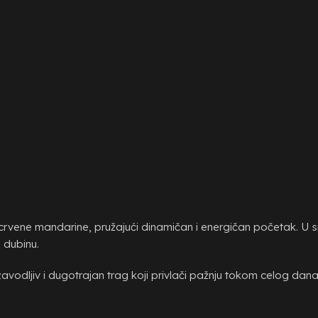
crvene mandarine, pružajući dinamičan i energičan početak. U sr
u dubinu.
vodljiv i dugotrajan trag koji privlači pažnju tokom celog dana 