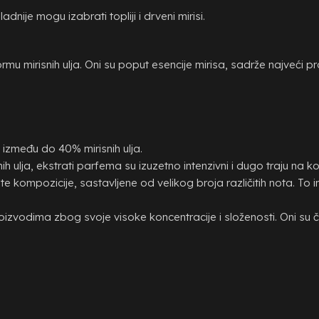
adnije mogu izabrati topliji i drveni mirisi.
ormu mirisnih ulja. Oni su poput esencije mirisa, sadrže najveći
između do 40% mirisnih ulja.
 ulja, ekstrati parfema su izuzetno intenzivni i dugo traju na ko
e kompozicije, sastavljene od velikog broja različitih nota. To
izvodima zbog svoje visoke koncentracije i složenosti. Oni su 