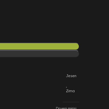
Jesen
,
Zima
Drveni mirisi