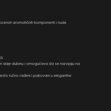
 procenat aromatičnih komponenti i nude
ži.
 im daje dubinu i omogućava da se razvijaju na
često ručno rađeni i pakovani u elegantne