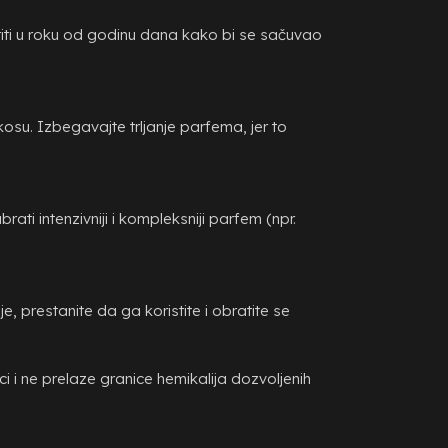
stiti u roku od godinu dana kako bi se sačuvao
kosu. Izbegavajte trljanje parfema, jer to
rati intenzivniji i kompleksniji parfem (npr.
, prestanite da ga koristite i obratite se
 ne prelaze granice hemikalija dozvoljenih