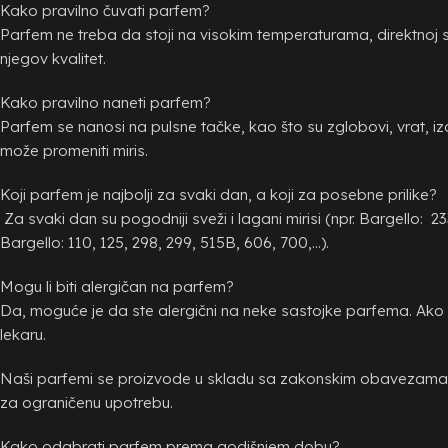
Kako pravilno čuvati parfem?
Parfem ne treba da stoji na visokim temperaturama, direktnoj su
njegov kvalitet.
Kako pravilno naneti parfem?
Parfem se nanosi na pulsne tačke, kao što su zglobovi, vrat, iza
može promeniti miris.
Koji parfem je najbolji za svaki dan, a koji za posebne prilike?
Za svaki dan su pogodniji sveži i lagani mirisi (npr. Bargello: 23
Bargello: 110, 125, 298, 299, 515B, 606, 700,...).
Mogu li biti alergičan na parfem?
Da, moguće je da ste alergični na neke sastojke parfema. Ako na
lekaru.
Naši parfemi se proizvode u skladu sa zakonskim obavezama, n
za ograničenu upotrebu.
Kako odabrati parfem prema godišnjem dobu?