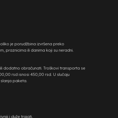
koliko je porudžbina izvršena preko
 praznicima ili danima koji su neradni.
li dodatno obračunati. Troškovi transporta se
00,00 rsd isnosi 450,00 rsd. U slučaju
slanja paketa.
iji i duže trajati.