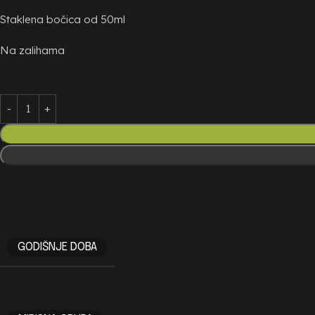
Staklena bočica od 50ml
Na zalihama
GODIŠNJE DOBA