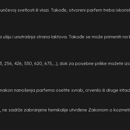
nčevoj svetlosti ili vlazi. Takođe, otvoreni parfem treba iskori
 ušiju i unutrašnja strana laktova. Takođe se može primeniti na 
3, 256, 426, 530, 620, 675,...), dok za posebne prilike možete izab
kon nanošenja parfema osetite svrab, crvenilo ili druge iritacije
e sadrže zabranjene hemikalije utvrđene Zakonom o kozmetici i