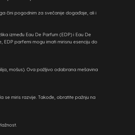
ga čini pogodnim za svečanije događaje, ali i
razlika između Eau De Parfum (EDP) i Eau De
ne, EDP parfemi mogu imati mirisnu esenciju do
anilija, mošus). Ova pažljivo odabrana mešavina
a se miris razvije. Takođe, obratite pažnju na
vlažnost.