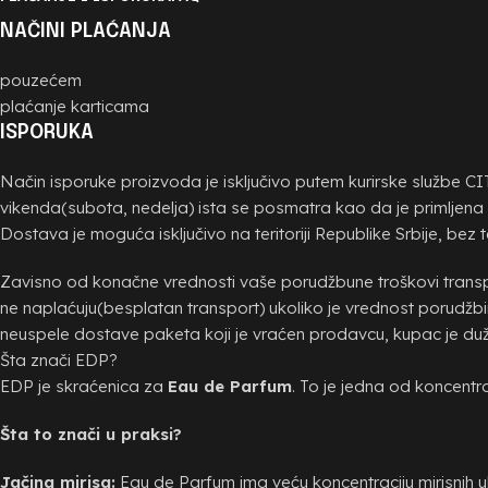
NAČINI PLAĆANJA
pouzećem
plaćanje karticama
ISPORUKA
Način isporuke proizvoda je isključivo putem kurirske službe C
vikenda(subota, nedelja) ista se posmatra kao da je primljena 
Dostava je moguća isključivo na teritoriji Republike Srbije, bez t
Zavisno od konačne vrednosti vaše porudžbune troškovi transpor
ne naplaćuju(besplatan transport) ukoliko je vrednost porudžb
neuspele dostave paketa koji je vraćen prodavcu, kupac je d
Šta znači EDP?
EDP je skraćenica za
Eau de Parfum
. To je jedna od koncentr
Šta to znači u praksi?
Jačina mirisa:
Eau de Parfum ima veću koncentraciju mirisnih ulja