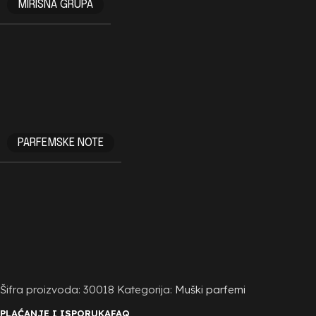
MIRISNA GRUPA
PARFEMSKE NOTE
Šifra proizvoda:
30018
Kategorija:
Muški parfemi
PLAĆANJE I ISPORUKA
FAQ