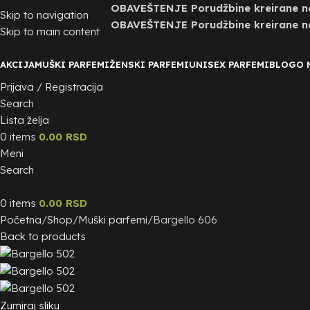
OBAVEŠTENJE Porudžbine kreirane nak
Skip to navigation
OBAVEŠTENJE Porudžbine kreirane nak
Skip to main content
AKCIJA
MUŠKI PARFEMI
ŽENSKI PARFEMI
UNISEX PARFEMI
BLOG
O 
Prijava / Registracija
Search
Lista želja
0
items
0.00
RSD
Meni
Search
0
items
0.00
RSD
Početna
Shop
Muški parfemi
Bargello 606
Back to products
Zumiraj sliku