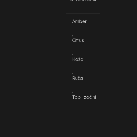
Amber
,
Citrus
,
Koža
,
Ruža
,
Topli začini