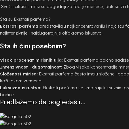
Sveži i citrusni mirisi su pogodniji za toplije mesece, dok se za hl
Šta su Ekstrati parfema?
Ekstrati parfema
predstavljaju najkoncentrovaniju i najčišću f
najintenzivnije i najdugotrajnije olfaktorno iskustvo.
Šta ih čini posebnim?
Visok procenat mirisnih ulja:
Ekstrati parfema obično sadrže 
Intenzivnost i dugotrajnost:
Zbog visoke koncentracije mirisnih
Složenost mirisa:
Ekstrati parfema često imaju složene i bogat
koži tokom vremena.
Luksuzno iskustvo:
Ekstrati parfema se smatraju luksuznim pro
bočice.
Predlažemo da pogledaš i...