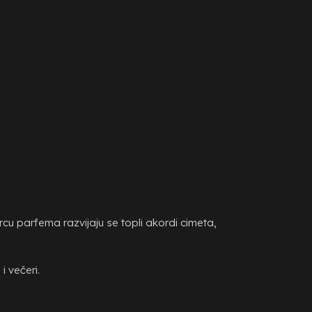
cu parfema razvijaju se topli akordi cimeta,
i večeri.