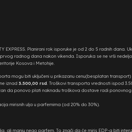
ITY EXPRESS. Planirani rok isporuke je od 2 do 5 radnih dana. U
prvog radnog dana nakon vikenda. Isporuka se ne vrši nedeljom,
eritorije Kosova i Metohije.
ta mogu biti uključeni u prikazanu cenu(besplatan transport) i
ine iznad
3.500,00 rsd
. Troškovi transporta vrednosti ispod 3.5
užan da ponovo plati naknadu troškova dostave radi ponovnog 
acija mirisnih ulja u parfemima (od 20% do 30%).
, ali manju nego parfem. To znači da će miris EDP-a biti intenzivn