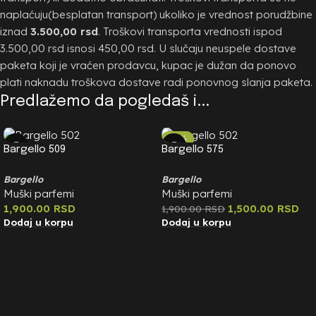
naplaćuju(besplatan transport) ukoliko je vrednost porudžbine
iznad
3.500,00 rsd
. Troškovi transporta vrednosti ispod
3.500,00 rsd isnosi 450,00 rsd. U slučaju neuspele dostave
paketa koji je vraćen prodavcu, kupac je dužan da ponovo
plati naknadu troškova dostave radi ponovnog slanja paketa.
Predlažemo da pogledaš i...
-21%
Bargello 509
Bargello 575
Bargello
Bargello
Muški parfemi
Muški parfemi
1,900.00
RSD
1,500.00
RSD
1,900.00
RSD
Dodaj u korpu
Dodaj u korpu