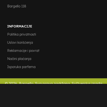
Bargello 118
INFORMACIJE
Politika privatnosti
Uslovi korišćenja
Reklamacije i povrat
Načini plaćanja
Isporuka parfema
© 2026. Bargello. Sva prava zadržana. Softverska izrada
Seosajt
.