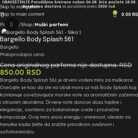
OBAVEŠTENJE Porudžbine kreirane nakon 06.08. biće poslate 18.08.
Skip to navigation
Besplatna dostava
za porudžbine preko
3500 rsd.
0
Skip to main content
0.00
R
Početna
Shop
Muški parfemi
Zumiraj sliku
Bargello Body Splash 561
Bargello
Maloprodajna cena:
Cena originalnog parfema nije dostupna. RSD
850.00
RSD
Bargello Body Splash 561 je drveni vodeni miris za muškarce.
Osećajte se kao da ste na obali mora uz naš Body Splash koji
kombinuje osvežavajuće morske note sa aromatičnim začinima
i citrusnim akordima. Drvene note donose dozu topline i
elegancije, savršeno za balansiranje sveže i prozračne
kompozicije. Ovaj miris unosi energiju i smirenost, idealan za
trenutke kada želite da zračite prirodnom svežinom i
sofisticiranošću.