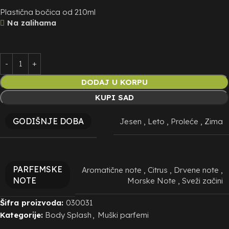
Plastična bočica od 210ml
Na zalihama
DODAJ U KORPU
KUPI SAD
GODIŠNJE DOBA
Jesen
,
Leto
,
Proleće
,
Zima
PARFEMSKE
Aromatične note
,
Citrus
,
Drvene note
,
NOTE
Morske Note
,
Sveži začini
Šifra proizvoda:
030031
Kategorije:
Body Splash
,
Muški parfemi