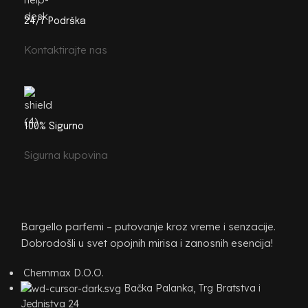
24/7 Podrška
Kontaktirajte nas
100% Sigurno
Sigurna kupovina
Bargello parfemi – putovanje kroz vreme i senzacije.
Dobrodošli u svet opojnih mirisa i zanosnih esencija!
Chemmax D.O.O.
Bačka Palanka, Trg Bratstva i
Jednistva 24