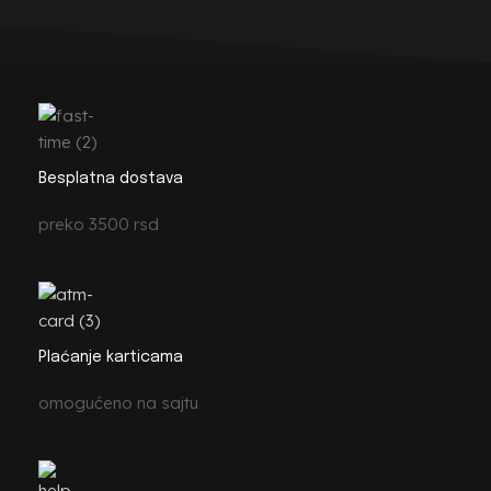
Besplatna dostava
preko 3500 rsd
Plaćanje karticama
omogućeno na sajtu