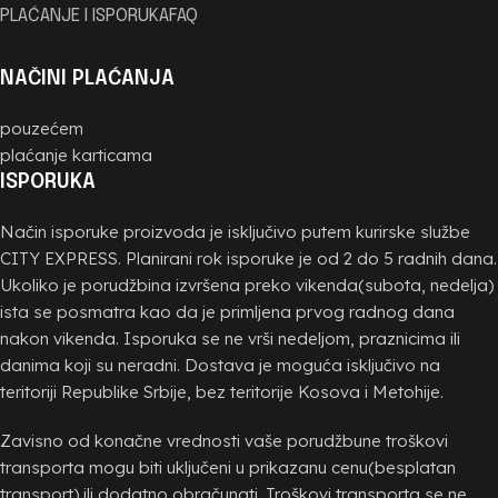
PLAĆANJE I ISPORUKA
FAQ
NAČINI PLAĆANJA
pouzećem
plaćanje karticama
ISPORUKA
Način isporuke proizvoda je isključivo putem kurirske službe
CITY EXPRESS. Planirani rok isporuke je od 2 do 5 radnih dana.
Ukoliko je porudžbina izvršena preko vikenda(subota, nedelja)
ista se posmatra kao da je primljena prvog radnog dana
nakon vikenda. Isporuka se ne vrši nedeljom, praznicima ili
danima koji su neradni. Dostava je moguća isključivo na
teritoriji Republike Srbije, bez teritorije Kosova i Metohije.
Zavisno od konačne vrednosti vaše porudžbune troškovi
transporta mogu biti uključeni u prikazanu cenu(besplatan
transport) ili dodatno obračunati. Troškovi transporta se ne