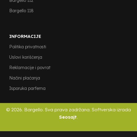
Bargello 112
Bargello 118
INFORMACIJE
Politika privatnosti
Uslovi korišćenja
Reklamacije i povrat
Načini plaćanja
Isporuka parfema
© 2026. Bargello. Sva prava zadržana. Softverska izrada
Seosajt
.