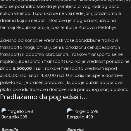
ista se posmatra kao da je primljena prvog radnog dana
nakon vikenda. Isporuka se ne vrši nedeljom, praznicima ili
danima koji su neradni. Dostava je moguća isključivo na
teritoriji Republike Srbije, bez teritorije Kosova i Metohije.
Zavisno od konačne vrednosti vaše porudžbune troškovi
transporta mogu biti uključeni u prikazanu cenu(besplatan
transport) ili dodatno obračunati. Troškovi transporta se ne
naplaćuju(besplatan transport) ukoliko je vrednost porudžbine
iznad
3.500,00 rsd
. Troškovi transporta vrednosti ispod
3.500,00 rsd isnosi 450,00 rsd. U slučaju neuspele dostave
paketa koji je vraćen prodavcu, kupac je dužan da ponovo
plati naknadu troškova dostave radi ponovnog slanja paketa.
Predlažemo da pogledaš i...
Bargello 299
Bargello 490
Bargello
Bargello