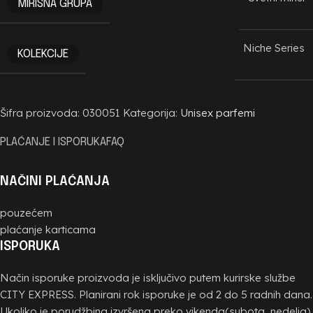
MIRISNA GRUPA
Niche Series
KOLEKCIJE
Šifra proizvoda:
030051
Kategorija:
Unisex parfemi
PLAĆANJE I ISPORUKA
FAQ
NAČINI PLAĆANJA
pouzećem
plaćanje karticama
ISPORUKA
Način isporuke proizvoda je isključivo putem kurirske službe
CITY EXPRESS. Planirani rok isporuke je od 2 do 5 radnih dana.
Ukoliko je porudžbina izvršena preko vikenda(subota, nedelja)