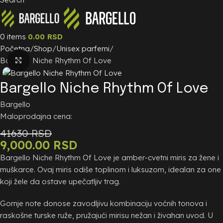
0
items
0.00
RSD
Početna
Shop
Unisex parfemi
Bargello Niche Rhythm Of Love
Zumiraj sliku
Bargello Niche Rhythm Of Love
Bargello
Maloprodajna cena:
41630 RSD
9,000.00
RSD
Bargello Niche Rhythm Of Love je amber-cvetni miris za žene i
muškarce. Ovaj miris odiše toplinom i luksuzom, idealan za one
koji žele da ostave upečatljiv trag.
Gornje note donose zavodljivu kombinaciju voćnih tonova i
raskošne turske ruže, pružajući mirisu nežan i živahan uvod. U