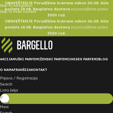
OBAVEŠTENJE Porudžbine kreirane nakon 06.08. biće
Skip to navigation
poslate 18.08. Besplatna dostava
za porudžbine preko
Skip to main content
3500 rsd.
OBAVEŠTENJE Porudžbine kreirane nakon 06.08. biće
poslate 18.08. Besplatna dostava
za porudžbine preko
3500 rsd.
AKCIJA
MUŠKI PARFEMI
ŽENSKI PARFEMI
UNISEX PARFEMI
BLOG
O NAMA
FRANŠIZA
KONTAKT
Prijava / Registracija
Search
Lista želja
0
0.00
RSD
items
Meni
Search