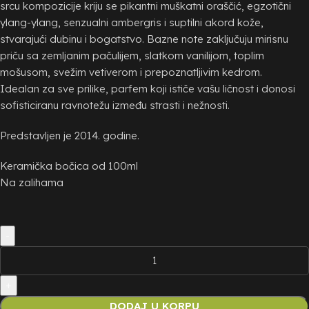
srcu kompozicije kriju se pikantni muškatni oraščić, egzotični
ylang-ylang, senzualni ambergris i suptilni akord kože,
stvarajući dubinu i bogatstvo. Bazne note zaključuju mirisnu
priču sa zemljanim pačulijem, slatkom vanilijom, toplim
mošusom, svežim vetiverom i prepoznatljivim kedrom.
Idealan za sve prilike, parfem koji ističe vašu ličnost i donosi
sofisticiranu ravnotežu između strasti i nežnosti.
Predstavljen je 2014. godine.
Keramička bočica od 100ml
Na zalihama
DODAJ U KORPU