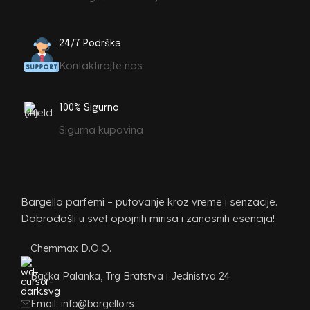
24/7 Podrška
Kontaktirajte nas
100% Sigurno
Sigurna kupovina
Bargello parfemi – putovanje kroz vreme i senzacije.
Dobrodošli u svet opojnih mirisa i zanosnih esencija!
Chemmax D.O.O.
Bačka Palanka, Trg Bratstva i Jednistva 24
Email: info@bargello.rs