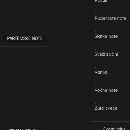
Pačuli
,
Puderaste note
,
Slatke note
PARFEMSKE NOTE
,
Sveži začini
,
Vanila
,
Voćne note
,
Žuto cveće
Cvetni mirisi