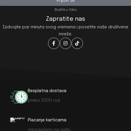
Prijavi se
Budite u toku
Zapratite nas
Izdvojite par minuta svog vremena i posetite naše društvene
mreže.
Besplatna dostava
preko 3500 rsd
Plaćanje karticama
omogućeno na sajtu